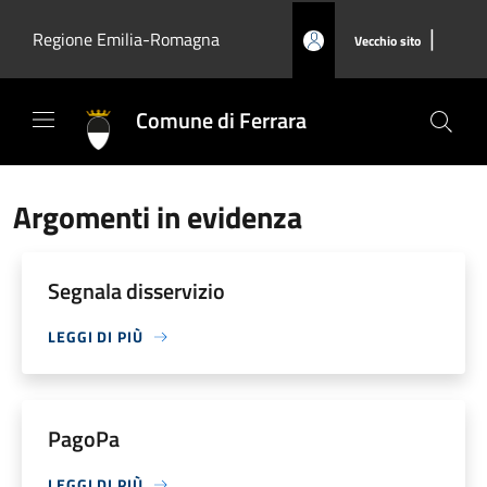
Salta al contenuto principale
|
Regione Emilia-Romagna
Vecchio sito
Comune di Ferrara
Argomenti in evidenza
Segnala disservizio
LEGGI DI PIÙ
PagoPa
LEGGI DI PIÙ