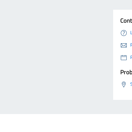
Cont
Prob