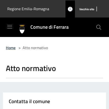
Salta al contenuto principale
|
Regione Emilia-Romagna
Vecchio sito
Comune di Ferrara
Home
>
Atto normativo
Atto normativo
Contatta il comune