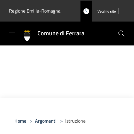
Salta al contenuto principale
|
Regione Emilia-Romagna
Vecchio sito
Comune di Ferrara
Home
>
Argomenti
>
Istruzione